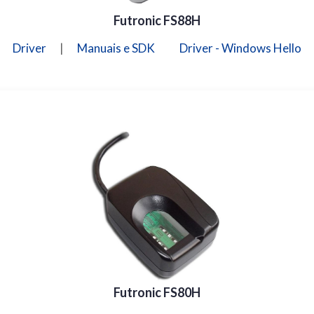
Futronic FS88H
Driver
|
Manuais e SDK
Driver - Windows Hello
Futronic FS80H